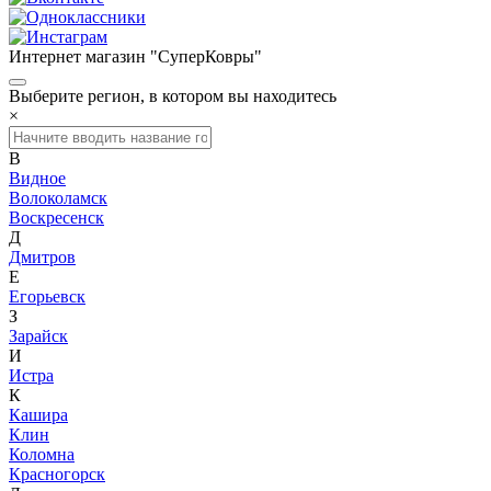
Интернет магазин "СуперКовры"
Выберите регион, в котором вы находитесь
×
В
Видное
Волоколамск
Воскресенск
Д
Дмитров
Е
Егорьевск
З
Зарайск
И
Истра
К
Кашира
Клин
Коломна
Красногорск