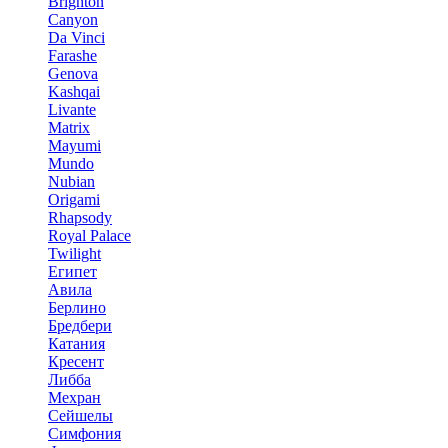
Brighton
Canyon
Da Vinci
Farashe
Genova
Kashqai
Livante
Matrix
Mayumi
Mundo
Nubian
Origami
Rhapsody
Royal Palace
Twilight
Египет
Авила
Берлино
Бредбери
Катания
Кресент
Либба
Мехран
Сейшелы
Симфония