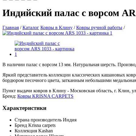
Индийский палас с ворсом AR
Главная
/
Каталог
Ковры в Клину
/
Ковры ручной работы
/
В наличии палас с ворсом 13 мм. Натуральная шерсть. Произво
Яркий представитель коллекции классических кашановых ковро
бордюром песочного цвета, затканным небольшими медальона
Пункт выдачи ковров в Клину - Московская область, г. Клин, ул
Бренд:
Ковры KRISNA CARPETS
Характеристики
Страна производитель
Индия
Бренд
Krisna carpets
Коллекция
Kashan