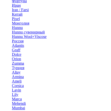
Фортуна
Иран
Iran / Farsi
Китай
Pixel
Монголия
Hunnu
Hunnu сувенирный
Hunnu Wool+Viscose
Россия
Atlantis
Graff
Dolce
Orion
Zumma
Турция
Altay
Armina
Ameli
Corsica
Lavin
Lily
Marca
Mehendi
Mumbai