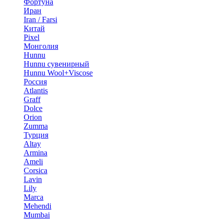
Фортуна
Иран
Iran / Farsi
Китай
Pixel
Монголия
Hunnu
Hunnu сувенирный
Hunnu Wool+Viscose
Россия
Atlantis
Graff
Dolce
Orion
Zumma
Турция
Altay
Armina
Ameli
Corsica
Lavin
Lily
Marca
Mehendi
Mumbai