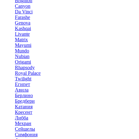
Brighton
Canyon
Da Vinci
Farashe
Genova
Kashqai
Livante
Matrix
Mayumi
Mundo
Nubian
Origami
Rhapsody
Royal Palace
Twilight
Египет
Авила
Берлино
Бредбери
Катания
Кресент
Либба
Мехран
Сейшелы
Симфония