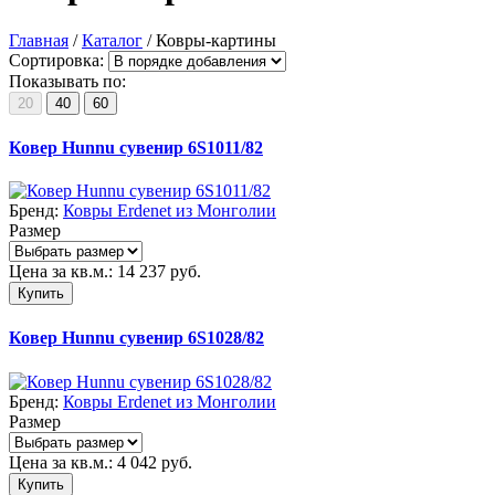
Главная
/
Каталог
/
Ковры-картины
Сортировка:
Показывать по:
20
40
60
Ковер Hunnu сувенир 6S1011/82
Бренд:
Ковры Erdenet из Монголии
Размер
Цена за кв.м.:
14 237
руб.
Купить
Ковер Hunnu сувенир 6S1028/82
Бренд:
Ковры Erdenet из Монголии
Размер
Цена за кв.м.:
4 042
руб.
Купить