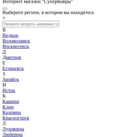
Интернет магазин "СуперКовры"
Выберите регион, в котором вы находитесь
×
В
Видное
Волоколамск
Воскресенск
Д
Дмитров
Е
Егорьевск
З
Зарайск
И
Истра
К
Кашира
Клин
Коломна
Красногорск
Л
Луховицы
Люберцы