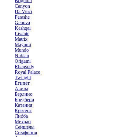
Brighton
Canyon
Da Vinci
Farashe
Genova
Kashqai
Livante
Matrix
Mayumi
Mundo
Nubian
Origami
Rhapsody
Royal Palace
Twilight
Египет
Авила
Берлино
Бредбери
Катания
Кресент
Либба
Мехран
Сейшелы
Симфония