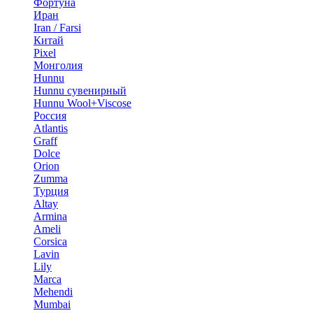
Фортуна
Иран
Iran / Farsi
Китай
Pixel
Монголия
Hunnu
Hunnu сувенирный
Hunnu Wool+Viscose
Россия
Atlantis
Graff
Dolce
Orion
Zumma
Турция
Altay
Armina
Ameli
Corsica
Lavin
Lily
Marca
Mehendi
Mumbai