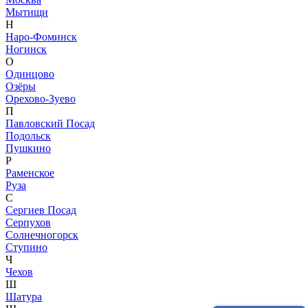
Мытищи
Н
Наро-Фоминск
Ногинск
О
Одинцово
Озёры
Орехово-Зуево
П
Павловский Посад
Подольск
Пушкино
Р
Раменское
Руза
С
Сергиев Посад
Серпухов
Солнечногорск
Ступино
Ч
Чехов
Ш
Шатура