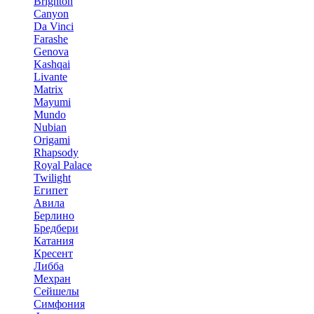
Brighton
Canyon
Da Vinci
Farashe
Genova
Kashqai
Livante
Matrix
Mayumi
Mundo
Nubian
Origami
Rhapsody
Royal Palace
Twilight
Египет
Авила
Берлино
Бредбери
Катания
Кресент
Либба
Мехран
Сейшелы
Симфония