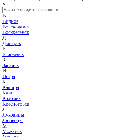
×
В
Видное
Волоколамск
Воскресенск
Д
Дмитров
Е
Егорьевск
З
Зарайск
И
Истра
К
Кашира
Клин
Коломна
Красногорск
Л
Луховицы
Люберцы
М
Можайск
Москва