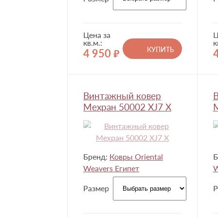
Цена за
Ц
кв.м.:
к
КУПИТЬ
4 950
руб.
Винтажный ковер
Мехран 50002 XJ7 X
М
Бренд:
Ковры Oriental
Б
Weavers Египет
W
Размер
Р