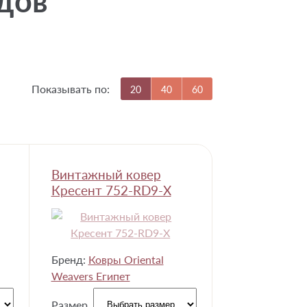
дов
Показывать по:
20
40
60
Винтажный ковер
Кресент 752-RD9-X
Бренд:
Ковры Oriental
Weavers Египет
Размер