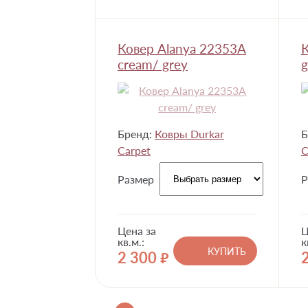
Ковер Alanya 22353A
К
cream/ grey
g
Бренд:
Ковры Durkar
Б
Carpet
C
Размер
Р
Цена за
Ц
кв.м.:
к
КУПИТЬ
2 300
руб.