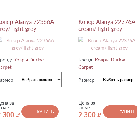
овер Alanya 22366A
Ковер Alanya 22376A
rey/ light grey
cream/ light grey
ренд:
Ковры Durkar
Бренд:
Ковры Durkar
arpet
Carpet
азмер
Размер
ена за
Цена за
в.м.:
кв.м.:
КУПИТЬ
КУПИТЬ
2 300
2 300
руб.
руб.