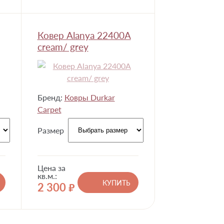
Ковер Alanya 22400A
cream/ grey
Бренд:
Ковры Durkar
Carpet
Размер
Цена за
кв.м.:
КУПИТЬ
2 300
руб.