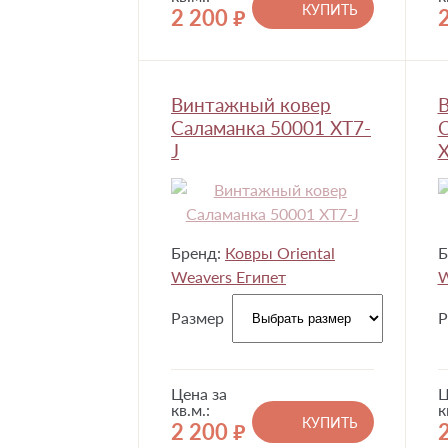
КУПИТЬ
2 200
руб.
Винтажный ковер
Саламанка 50001 XT7-
С
J
Бренд:
Ковры Oriental
Б
Weavers Египет
W
Размер
Р
Цена за
Ц
кв.м.:
к
КУПИТЬ
2 200
руб.