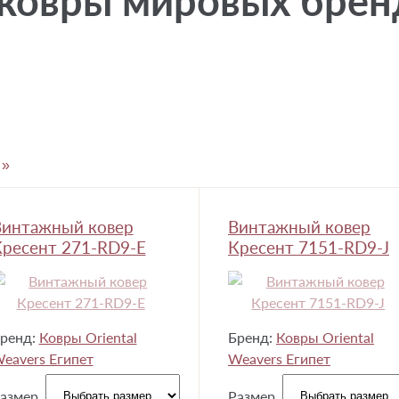
ковры мировых брен
»
Винтажный ковер
Винтажный ковер
ресент 271-RD9-E
Кресент 7151-RD9-J
ренд:
Ковры Oriental
Бренд:
Ковры Oriental
eavers Египет
Weavers Египет
азмер
Размер