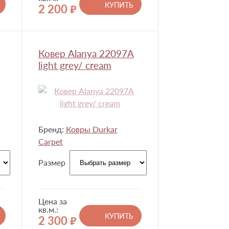
КУПИТЬ
2 200
руб.
Ковер Alanya 22097A
light grey/ cream
Бренд:
Ковры Durkar
Carpet
Размер
Цена за
кв.м.:
КУПИТЬ
2 300
руб.