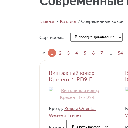
Современные 
Главная
/
Каталог
/
Современные ковры
Сортировка:
«
1
2
3
4
5
6
7
...
54
Винтажный ковер
Кресент 1-RD9-E
К
Бренд:
Ковры Oriental
Б
Weavers Египет
W
Размер
Р