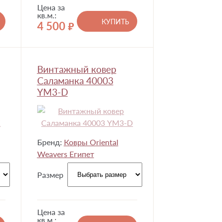
Цена за
кв.м.:
КУПИТЬ
4 500
руб.
Винтажный ковер
Саламанка 40003
YM3-D
Бренд:
Ковры Oriental
Weavers Египет
Размер
Цена за
кв.м.: