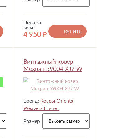
Цена за
кв.м.:
КУПИТЬ
4 950
руб.
Винтажный ковер
Мехран 59004 XJ7 W
а
Бренд:
Ковры Oriental
Weavers Египет
Размер