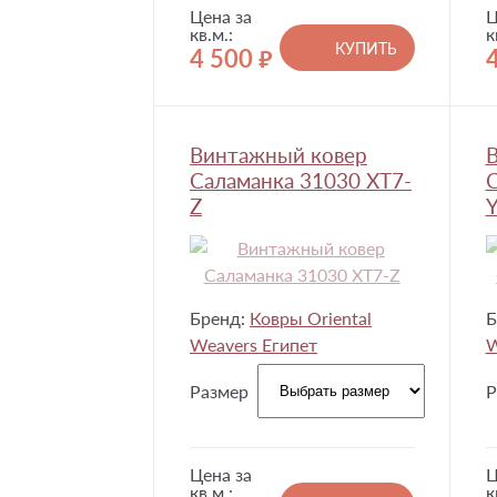
Цена за
Ц
кв.м.:
к
КУПИТЬ
4 500
руб.
Винтажный ковер
Саламанка 31030 XT7-
С
Z
Бренд:
Ковры Oriental
Б
Weavers Египет
W
Размер
Р
Цена за
Ц
кв.м.:
к