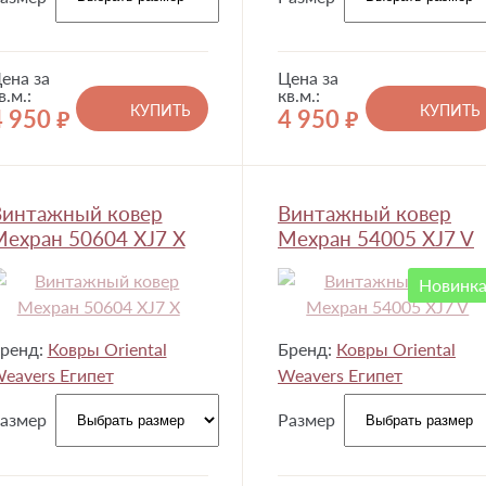
ена за
Цена за
в.м.:
кв.м.:
КУПИТЬ
КУПИТЬ
4 950
4 950
руб.
руб.
Винтажный ковер
Винтажный ковер
ехран 50604 XJ7 X
Мехран 54005 XJ7 V
Новинк
ренд:
Ковры Oriental
Бренд:
Ковры Oriental
eavers Египет
Weavers Египет
азмер
Размер