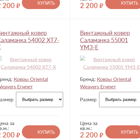
КУПИТЬ
КУПИТЬ
2 200
2 200
руб.
руб.
Винтажный ковер
Винтажный ковер
аламанка 54002 XT7-
Саламанка 55001
X
YM3-E
ренд:
Ковры Oriental
Бренд:
Ковры Oriental
eavers Египет
Weavers Египет
азмер
Размер
ена за
Цена за
в.м.:
кв.м.:
КУПИТЬ
КУПИТЬ
2 200
2 200
руб.
руб.