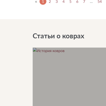
«
1
2
3
4
5
6
7
...
54
Статьи о коврах