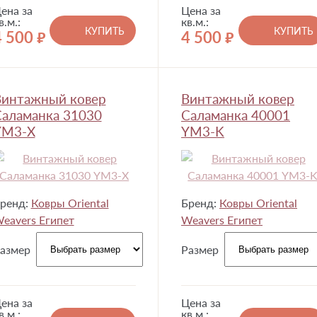
ена за
Цена за
в.м.:
кв.м.:
КУПИТЬ
КУПИТЬ
4 500
4 500
руб.
руб.
Винтажный ковер
Винтажный ковер
аламанка 31030
Саламанка 40001
YM3-X
YM3-K
ренд:
Ковры Oriental
Бренд:
Ковры Oriental
eavers Египет
Weavers Египет
азмер
Размер
ена за
Цена за
в.м.:
кв.м.: