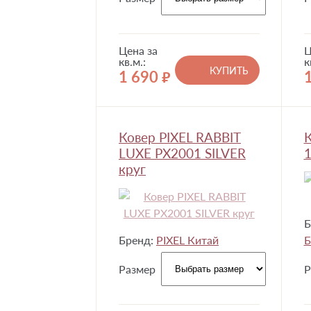
Цена за
Ц
кв.м.:
к
КУПИТЬ
1 690
руб.
Ковер PIXEL RABBIT
К
LUXE PX2001 SILVER
круг
Б
Бренд:
PIXEL Китай
Б
Размер
Р