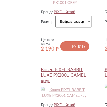
Бренд:
PIXEL Китай
Б
Размер
Р
Цена за
Ц
кв.м.:
к
КУПИТЬ
2 190
руб.
Ковер PIXEL RABBIT
К
LUXE PX2001 CAMEL
круг
Бренд:
PIXEL Китай
Б