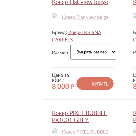
Ковер Flat view beige
К
Бренд:
Ковры KRISNA
Б
CARPETS
C
Размер
Р
Цена за
Ц
кв.м.:
к
КУПИТЬ
8 000
руб.
Ковер PIXEL BUBBLE
К
PX1001 GREY
P