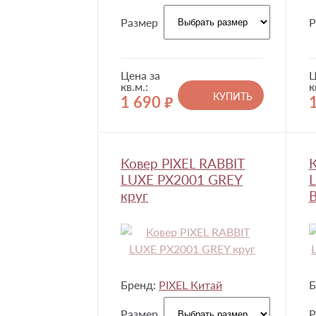
Размер
Р
Цена за
Ц
кв.м.:
к
КУПИТЬ
1 690
руб.
Ковер PIXEL RABBIT
К
LUXE PX2001 GREY
круг
Бренд:
PIXEL Китай
Б
Размер
Р