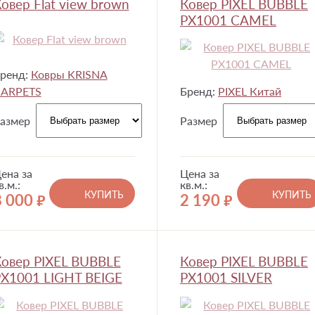
овер Flat view brown
Ковер PIXEL BUBBLE
PX1001 CAMEL
ренд:
Ковры KRISNA
ARPETS
Бренд:
PIXEL Китай
азмер
Размер
ена за
Цена за
в.м.:
кв.м.:
КУПИТЬ
КУПИТЬ
8 000
2 190
руб.
руб.
овер PIXEL BUBBLE
Ковер PIXEL BUBBLE
X1001 LIGHT BEIGE
PX1001 SILVER