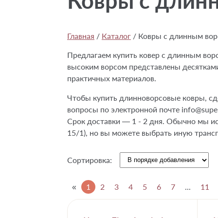
Ковры с длин
Главная
/
Каталог
/
Ковры с длинным во
Предлагаем купить ковер с длинным ворсом
высоким ворсом представлены десятками
практичных материалов.
Чтобы купить длинноворсовые ковры, сде
вопросы по электронной почте info@supe
Срок доставки — 1 - 2 дня. Обычно мы ис
15/1), но вы можете выбрать иную тран
Сортировка:
«
1
2
3
4
5
6
7
...
11