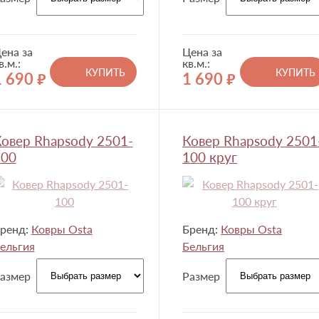
ена за
Цена за
в.м.:
кв.м.:
КУПИТЬ
КУПИТЬ
1 690
1 690
руб.
руб.
овер Rhapsody 2501-
Ковер Rhapsody 2501
100
100 круг
ренд:
Ковры Osta
Бренд:
Ковры Osta
ельгия
Бельгия
азмер
Размер