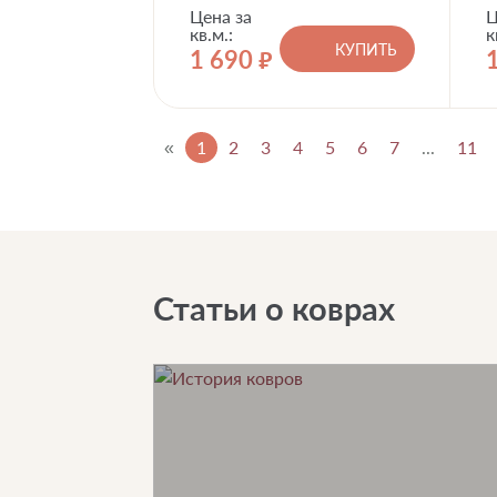
Цена за
Ц
кв.м.:
к
КУПИТЬ
1 690
руб.
«
1
2
3
4
5
6
7
...
11
Статьи о коврах