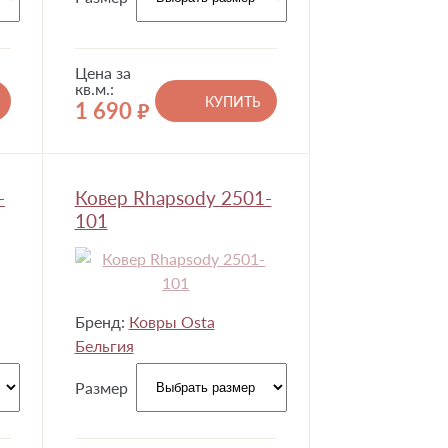
Цена за
кв.м.:
КУПИТЬ
1 690
руб.
-
Ковер Rhapsody 2501-
101
Бренд:
Ковры Osta
Бельгия
Размер