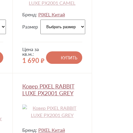
Бренд:
PIXEL Китай
Размер
Цена за
кв.м.:
КУПИТЬ
1 690
руб.
Ковер PIXEL RABBIT
LUXE PX2001 GREY
Бренд:
PIXEL Китай