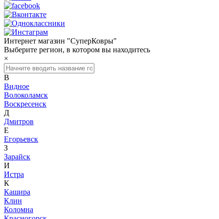
Интернет магазин "СуперКовры"
Выберите регион, в котором вы находитесь
×
В
Видное
Волоколамск
Воскресенск
Д
Дмитров
Е
Егорьевск
З
Зарайск
И
Истра
К
Кашира
Клин
Коломна
Красногорск