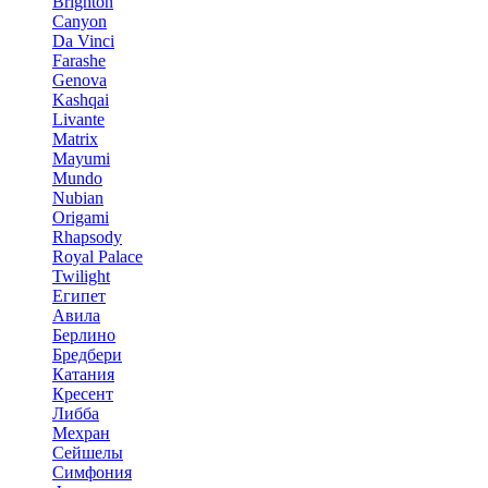
Brighton
Canyon
Da Vinci
Farashe
Genova
Kashqai
Livante
Matrix
Mayumi
Mundo
Nubian
Origami
Rhapsody
Royal Palace
Twilight
Египет
Авила
Берлино
Бредбери
Катания
Кресент
Либба
Мехран
Сейшелы
Симфония