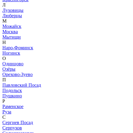
Л
Луховицы
Люберцы
М
Можайск
Москва
Мытищи
Н
Наро-Фоминск
Ногинск
О
Одинцово
Озёры
Орехово-Зуево
П
Павловский Посад
Подольск
Пушкино
Р
Раменское
Руза
С
Сергиев Посад
Серпухов