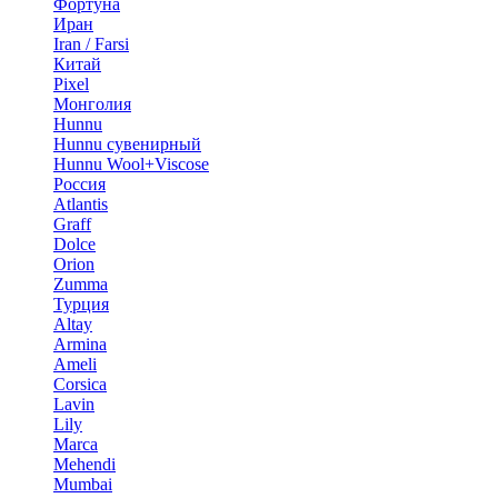
Фортуна
Иран
Iran / Farsi
Китай
Pixel
Монголия
Hunnu
Hunnu сувенирный
Hunnu Wool+Viscose
Россия
Atlantis
Graff
Dolce
Orion
Zumma
Турция
Altay
Armina
Ameli
Corsica
Lavin
Lily
Marca
Mehendi
Mumbai