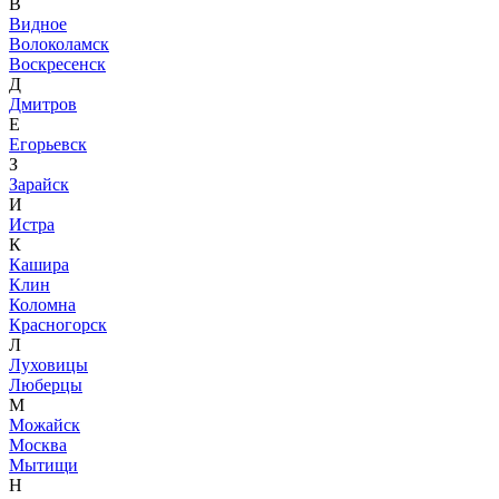
В
Видное
Волоколамск
Воскресенск
Д
Дмитров
Е
Егорьевск
З
Зарайск
И
Истра
К
Кашира
Клин
Коломна
Красногорск
Л
Луховицы
Люберцы
М
Можайск
Москва
Мытищи
Н