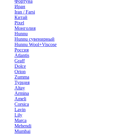
Фортуна
Иран
Iran / Farsi
Китай
Pixel
Монголия
Hunnu
Hunnu сувенирный
Hunnu Wool+Viscose
Россия
Atlantis
Graff
Dolce
Orion
Zumma
Турция
Altay
Armina
Ameli
Corsica
Lavin
Lily
Marca
Mehendi
Mumbai