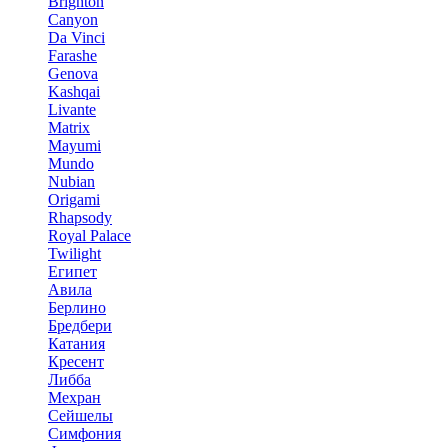
Brighton
Canyon
Da Vinci
Farashe
Genova
Kashqai
Livante
Matrix
Mayumi
Mundo
Nubian
Origami
Rhapsody
Royal Palace
Twilight
Египет
Авила
Берлино
Бредбери
Катания
Кресент
Либба
Мехран
Сейшелы
Симфония