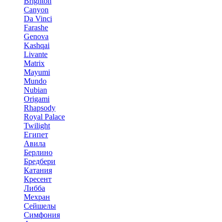
Brighton
Canyon
Da Vinci
Farashe
Genova
Kashqai
Livante
Matrix
Mayumi
Mundo
Nubian
Origami
Rhapsody
Royal Palace
Twilight
Египет
Авила
Берлино
Бредбери
Катания
Кресент
Либба
Мехран
Сейшелы
Симфония