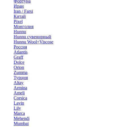
Фортуна
Иран
Iran / Farsi
Китай
Pixel
Монголия
Hunnu
Hunnu сувенирный
Hunnu Wool+Viscose
Россия
Atlantis
Graff
Dolce
Orion
Zumma
Турция
Altay
Armina
Ameli
Corsica
Lavin
Lily
Marca
Mehendi
Mumbai