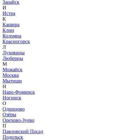
Зарайск
И
Истра
К
Кашира
Клин
Коломна
Красногорск
Л
Луховицы
Люберцы
М
Можайск
Москва
Мытищи
Н
Наро-Фоминск
Ногинск
О
Одинцово
Озёры
Орехово-Зуево
П
Павловский Посад
Подольск