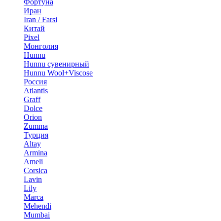
Фортуна
Иран
Iran / Farsi
Китай
Pixel
Монголия
Hunnu
Hunnu сувенирный
Hunnu Wool+Viscose
Россия
Atlantis
Graff
Dolce
Orion
Zumma
Турция
Altay
Armina
Ameli
Corsica
Lavin
Lily
Marca
Mehendi
Mumbai