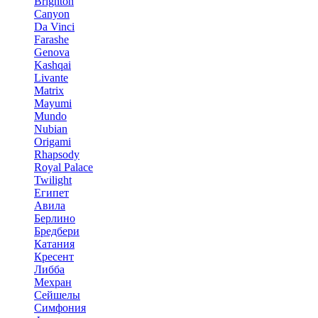
Brighton
Canyon
Da Vinci
Farashe
Genova
Kashqai
Livante
Matrix
Mayumi
Mundo
Nubian
Origami
Rhapsody
Royal Palace
Twilight
Египет
Авила
Берлино
Бредбери
Катания
Кресент
Либба
Мехран
Сейшелы
Симфония