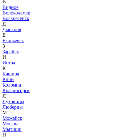
В
Видное
Волоколамск
Воскресенск
Д
Дмитров
Е
Егорьевск
З
Зарайск
И
Истра
К
Кашира
Клин
Коломна
Красногорск
Л
Луховицы
Люберцы
М
Можайск
Москва
Мытищи
Н