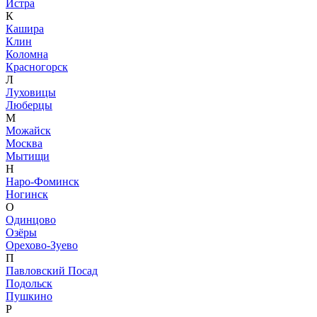
Истра
К
Кашира
Клин
Коломна
Красногорск
Л
Луховицы
Люберцы
М
Можайск
Москва
Мытищи
Н
Наро-Фоминск
Ногинск
О
Одинцово
Озёры
Орехово-Зуево
П
Павловский Посад
Подольск
Пушкино
Р