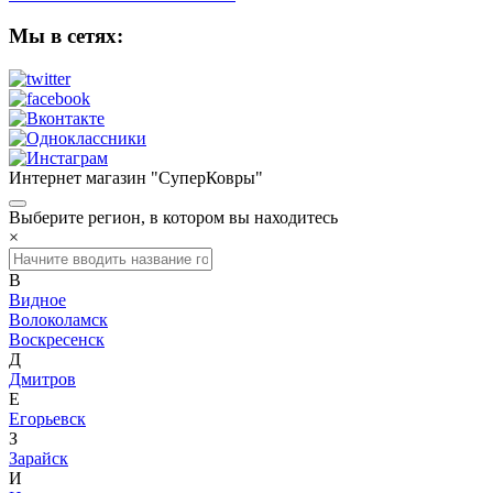
Мы в сетях:
Интернет магазин "СуперКовры"
Выберите регион, в котором вы находитесь
×
В
Видное
Волоколамск
Воскресенск
Д
Дмитров
Е
Егорьевск
З
Зарайск
И