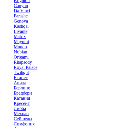
Brighton
Canyon
Da Vinci
Farashe
Genova
Kashqai
Livante
Matrix
Mayumi
Mundo
Nubian
Origami
Rhapsody
Royal Palace
Twilight
Египет
Авила
Берлино
Бредбери
Катания
Кресент
Либба
Мехран
Сейшелы
Симфония