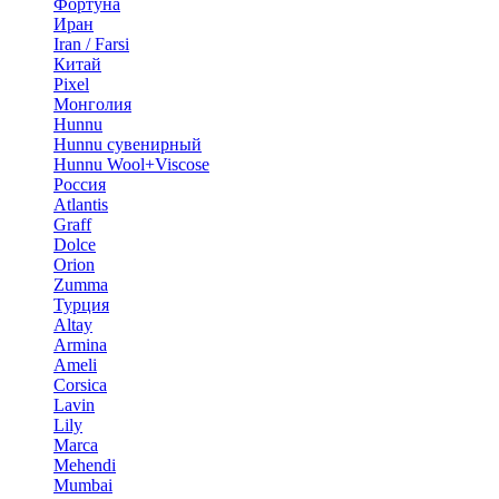
Фортуна
Иран
Iran / Farsi
Китай
Pixel
Монголия
Hunnu
Hunnu сувенирный
Hunnu Wool+Viscose
Россия
Atlantis
Graff
Dolce
Orion
Zumma
Турция
Altay
Armina
Ameli
Corsica
Lavin
Lily
Marca
Mehendi
Mumbai