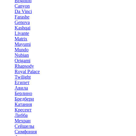
Brighton
Canyon
Da Vinci
Farashe
Genova
Kashqai
Livante
Matrix
Mayumi
Mundo
Nubian
Origami
Rhapsody
Royal Palace
Twilight
Египет
Авила
Берлино
Бредбери
Катания
Кресент
Либба
Мехран
Сейшелы
Симфония