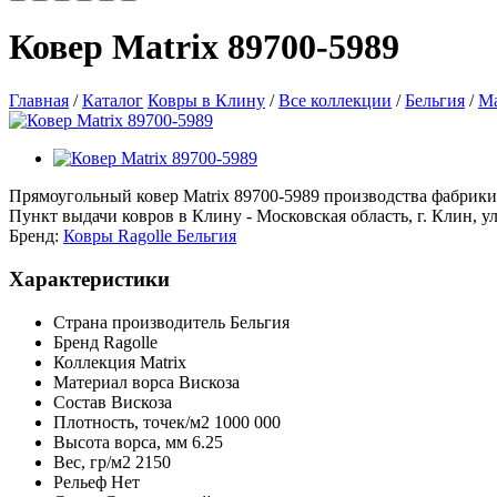
Ковер Matrix 89700-5989
Главная
/
Каталог
Ковры в Клину
/
Все коллекции
/
Бельгия
/
Ma
Прямоугольный ковер Matrix 89700-5989 производства фабрики Ra
Пункт выдачи ковров в Клину - Московская область, г. Клин, ул
Бренд:
Ковры Ragolle Бельгия
Характеристики
Страна производитель
Бельгия
Бренд
Ragolle
Коллекция
Matrix
Материал ворса
Вискоза
Состав
Вискоза
Плотность,
точек/м2
1000 000
Высота ворса,
мм
6.25
Вес,
гр/м2
2150
Рельеф
Нет