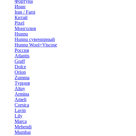
Фортуна
Иран
Iran / Farsi
Китай
Pixel
Монголия
Hunnu
Hunnu сувенирный
Hunnu Wool+Viscose
Россия
Atlantis
Graff
Dolce
Orion
Zumma
Турция
Altay
Armina
Ameli
Corsica
Lavin
Lily
Marca
Mehendi
Mumbai