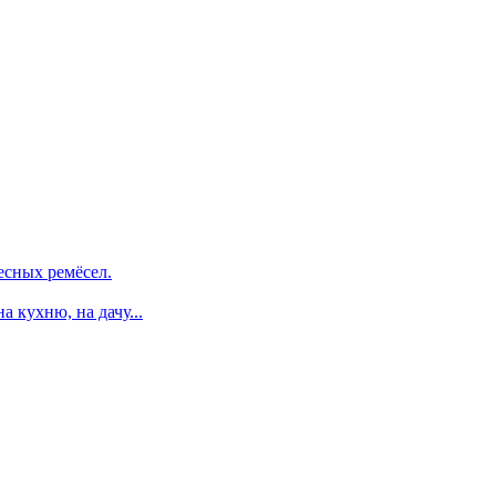
есных ремёсел.
 кухню, на дачу...