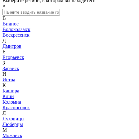
Выберите регион, в котором вы находитесь
×
В
Видное
Волоколамск
Воскресенск
Д
Дмитров
Е
Егорьевск
З
Зарайск
И
Истра
К
Кашира
Клин
Коломна
Красногорск
Л
Луховицы
Люберцы
М
Можайск