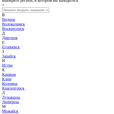
Выберите регион, в котором вы находитесь
×
В
Видное
Волоколамск
Воскресенск
Д
Дмитров
Е
Егорьевск
З
Зарайск
И
Истра
К
Кашира
Клин
Коломна
Красногорск
Л
Луховицы
Люберцы
М
Можайск