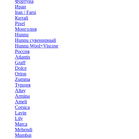
Фортуна
Иран
Iran / Farsi
Китай
Pixel
Монголия
Hunnu
Hunnu сувенирный
Hunnu Wool+Viscose
Россия
Atlantis
Graff
Dolce
Orion
Zumma
Турция
Altay
Armina
Ameli
Corsica
Lavin
Lily
Marca
Mehendi
Mumbai