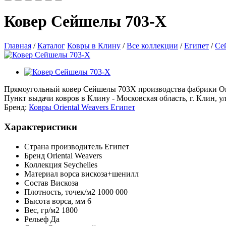
Ковер Сейшелы 703-X
Главная
/
Каталог
Ковры в Клину
/
Все коллекции
/
Египет
/
Се
Прямоугольный ковер Сейшелы 703X производства фабрики Orien
Пункт выдачи ковров в Клину - Московская область, г. Клин, ул
Бренд:
Ковры Oriental Weavers Египет
Характеристики
Страна производитель
Египет
Бренд
Oriental Weavers
Коллекция
Seychelles
Материал ворса
вискоза+шенилл
Состав
Вискоза
Плотность,
точек/м2
1000 000
Высота ворса,
мм
6
Вес,
гр/м2
1800
Рельеф
Да