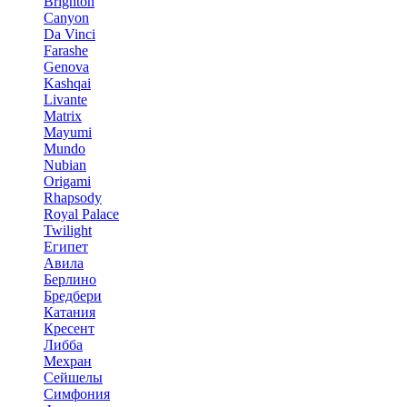
Brighton
Canyon
Da Vinci
Farashe
Genova
Kashqai
Livante
Matrix
Mayumi
Mundo
Nubian
Origami
Rhapsody
Royal Palace
Twilight
Египет
Авила
Берлино
Бредбери
Катания
Кресент
Либба
Мехран
Сейшелы
Симфония