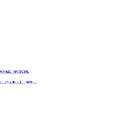
есных ремёсел.
 кухню, на дачу...